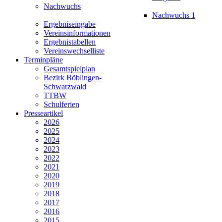
Nachwuchs
Nachwuchs 1
Ergebniseingabe
Vereinsinformationen
Ergebnistabellen
Vereinswechselliste
Terminpläne
Gesamtspielplan
Bezirk Böblingen-
Schwarzwald
TTBW
Schulferien
Presseartikel
2026
2025
2024
2023
2022
2021
2020
2019
2018
2017
2016
2015