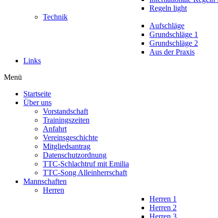
Regeln light
Technik
Aufschläge
Grundschläge 1
Grundschläge 2
Aus der Praxis
Links
Menü
Startseite
Über uns
Vorstandschaft
Trainingszeiten
Anfahrt
Vereinsgeschichte
Mitgliedsantrag
Datenschutzordnung
TTC-Schlachtruf mit Emilia
TTC-Song Alleinherrschaft
Mannschaften
Herren
Herren 1
Herren 2
Herren 3