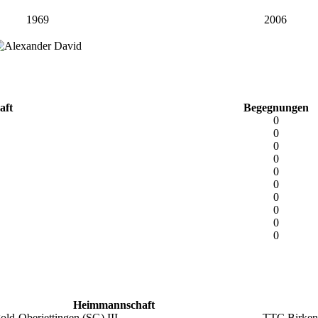
1969
2006
aft
Begegnungen
0
0
0
0
0
0
0
0
0
0
Heimmannschaft
ld-Oberjettingen (SG) III
TTC Birkenf