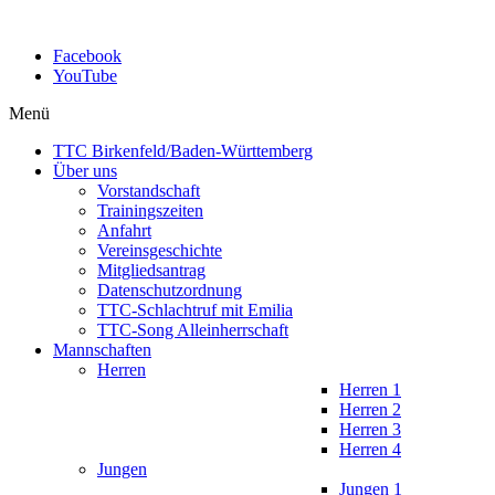
Facebook
YouTube
Menü
TTC Birkenfeld/Baden-Württemberg
Über uns
Vorstandschaft
Trainingszeiten
Anfahrt
Vereinsgeschichte
Mitgliedsantrag
Datenschutzordnung
TTC-Schlachtruf mit Emilia
TTC-Song Alleinherrschaft
Mannschaften
Herren
Herren 1
Herren 2
Herren 3
Herren 4
Jungen
Jungen 1