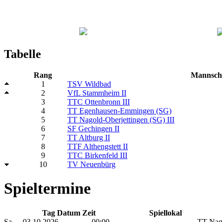
Tabelle
Rang
Mannsch
1
TSV Wildbad
2
VfL Stammheim II
3
TTC Ottenbronn III
4
TT Egenhausen-Emmingen (SG)
5
TT Nagold-Oberjettingen (SG) III
6
SF Gechingen II
7
TT Altburg II
8
TTF Althengstett II
9
TTC Birkenfeld III
10
TV Neuenbürg
Spieltermine
Tag Datum Zeit
Spiellokal
Sa.
03.10.2026
00:00
TT Nago