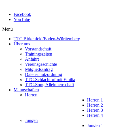
Facebook
YouTube
Menü
TTC Birkenfeld/Baden-Württemberg
Über uns
Vorstandschaft
Trainingszeiten
Anfahrt
Vereinsgeschichte
Mitgliedsantrag
Datenschutzordnung
TTC-Schlachtruf mit Emilia
TTC-Song Alleinherrschaft
Mannschaften
Herren
Herren 1
Herren 2
Herren 3
Herren 4
Jungen
Jungen 1