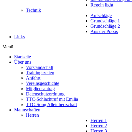
Regeln light
Technik
Aufschläge
Grundschläge 1
Grundschläge 2
Aus der Praxis
Links
Menü
Startseite
Über uns
Vorstandschaft
Trainingszeiten
Anfahrt
Vereinsgeschichte
Mitgliedsantrag
Datenschutzordnung
TTC-Schlachtruf mit Emilia
TTC-Song Alleinherrschaft
Mannschaften
Herren
Herren 1
Herren 2
Herren 3