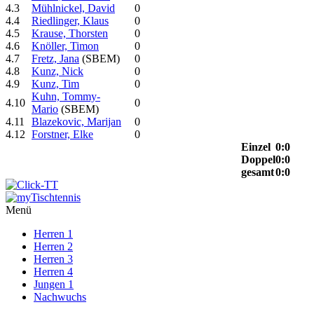
4.3
Mühlnickel, David
0
4.4
Riedlinger, Klaus
0
4.5
Krause, Thorsten
0
4.6
Knöller, Timon
0
4.7
Fretz, Jana
(SBEM)
0
4.8
Kunz, Nick
0
4.9
Kunz, Tim
0
Kuhn, Tommy-
4.10
0
Mario
(SBEM)
4.11
Blazekovic, Marijan
0
4.12
Forstner, Elke
0
Einzel
0:0
Doppel
0:0
gesamt
0:0
Menü
Herren 1
Herren 2
Herren 3
Herren 4
Jungen 1
Nachwuchs