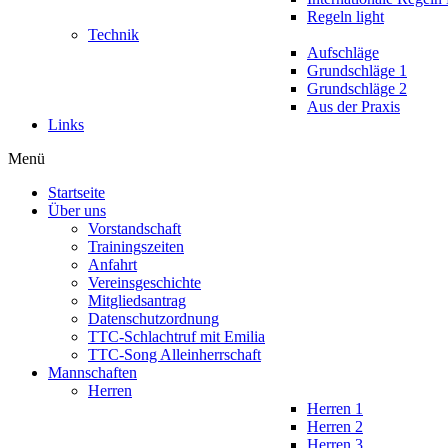
Regeln light
Technik
Aufschläge
Grundschläge 1
Grundschläge 2
Aus der Praxis
Links
Menü
Startseite
Über uns
Vorstandschaft
Trainingszeiten
Anfahrt
Vereinsgeschichte
Mitgliedsantrag
Datenschutzordnung
TTC-Schlachtruf mit Emilia
TTC-Song Alleinherrschaft
Mannschaften
Herren
Herren 1
Herren 2
Herren 3