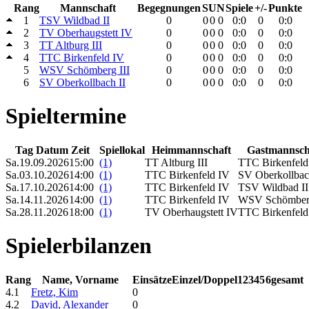
Rang
Mannschaft
Begegnungen
S
U
N
Spiele
+/-
Punkte
1
TSV Wildbad II
0
0
0
0
0:0
0
0:0
2
TV Oberhaugstett IV
0
0
0
0
0:0
0
0:0
3
TT Altburg III
0
0
0
0
0:0
0
0:0
4
TTC Birkenfeld IV
0
0
0
0
0:0
0
0:0
5
WSV Schömberg III
0
0
0
0
0:0
0
0:0
6
SV Oberkollbach II
0
0
0
0
0:0
0
0:0
Spieltermine
Tag Datum Zeit
Spiellokal
Heimmannschaft
Gastmannsch
Sa.
19.09.2026
15:00
(1)
TT Altburg III
TTC Birkenfel
Sa.
03.10.2026
14:00
(1)
TTC Birkenfeld IV
SV Oberkollbac
Sa.
17.10.2026
14:00
(1)
TTC Birkenfeld IV
TSV Wildbad I
Sa.
14.11.2026
14:00
(1)
TTC Birkenfeld IV
WSV Schömber
Sa.
28.11.2026
18:00
(1)
TV Oberhaugstett IV
TTC Birkenfel
Spielerbilanzen
Rang
Name, Vorname
Einsätze
Einzel/Doppel
1
2
3
4
5
6
gesamt
4.1
Fretz, Kim
0
4.2
David, Alexander
0