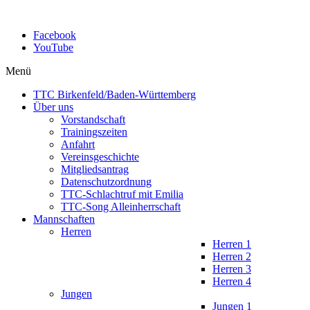
Facebook
YouTube
Menü
TTC Birkenfeld/Baden-Württemberg
Über uns
Vorstandschaft
Trainingszeiten
Anfahrt
Vereinsgeschichte
Mitgliedsantrag
Datenschutzordnung
TTC-Schlachtruf mit Emilia
TTC-Song Alleinherrschaft
Mannschaften
Herren
Herren 1
Herren 2
Herren 3
Herren 4
Jungen
Jungen 1