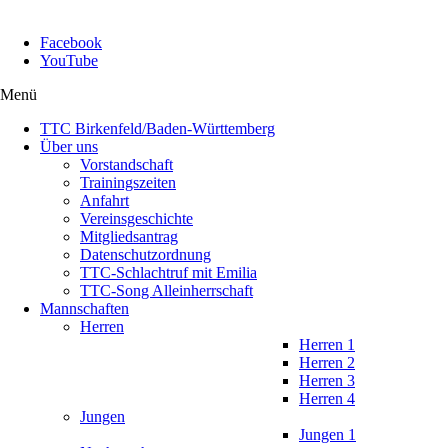
Facebook
YouTube
Menü
TTC Birkenfeld/Baden-Württemberg
Über uns
Vorstandschaft
Trainingszeiten
Anfahrt
Vereinsgeschichte
Mitgliedsantrag
Datenschutzordnung
TTC-Schlachtruf mit Emilia
TTC-Song Alleinherrschaft
Mannschaften
Herren
Herren 1
Herren 2
Herren 3
Herren 4
Jungen
Jungen 1