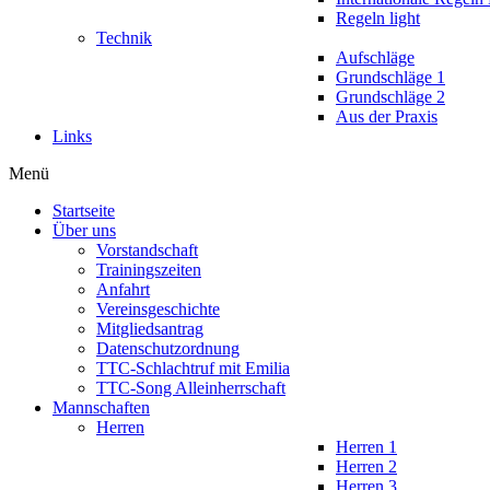
Regeln light
Technik
Aufschläge
Grundschläge 1
Grundschläge 2
Aus der Praxis
Links
Menü
Startseite
Über uns
Vorstandschaft
Trainingszeiten
Anfahrt
Vereinsgeschichte
Mitgliedsantrag
Datenschutzordnung
TTC-Schlachtruf mit Emilia
TTC-Song Alleinherrschaft
Mannschaften
Herren
Herren 1
Herren 2
Herren 3