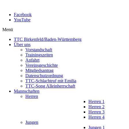
Facebook
YouTube
Menü
TTC Birkenfeld/Baden-Württemberg
Über uns
Vorstandschaft
Trainingszeiten
Anfahrt
Vereinsgeschichte
Mitgliedsantrag
Datenschutzordnung
TTC-Schlachtruf mit Emilia
TTC-Song Alleinherrschaft
Mannschaften
Herren
Herren 1
Herren 2
Herren 3
Herren 4
Jungen
Jungen 1