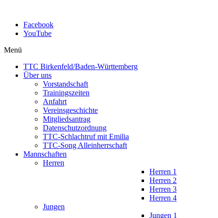
Facebook
YouTube
Menü
TTC Birkenfeld/Baden-Württemberg
Über uns
Vorstandschaft
Trainingszeiten
Anfahrt
Vereinsgeschichte
Mitgliedsantrag
Datenschutzordnung
TTC-Schlachtruf mit Emilia
TTC-Song Alleinherrschaft
Mannschaften
Herren
Herren 1
Herren 2
Herren 3
Herren 4
Jungen
Jungen 1