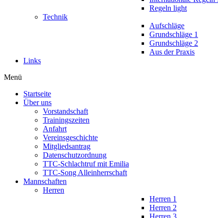
Regeln light
Technik
Aufschläge
Grundschläge 1
Grundschläge 2
Aus der Praxis
Links
Menü
Startseite
Über uns
Vorstandschaft
Trainingszeiten
Anfahrt
Vereinsgeschichte
Mitgliedsantrag
Datenschutzordnung
TTC-Schlachtruf mit Emilia
TTC-Song Alleinherrschaft
Mannschaften
Herren
Herren 1
Herren 2
Herren 3